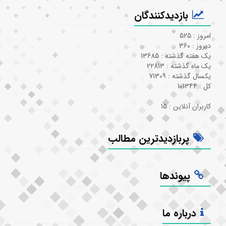
بازدیدکنندگان
امروز : 525
دیروز : 360
یک هفته گذشته : 13685
یک ماه گذشته : 22813
یکسال گذشته : 71309
کل : 101344
کاربران آنلاین : 15
پربازدیدترین مطالب
پیوندها
درباره ما