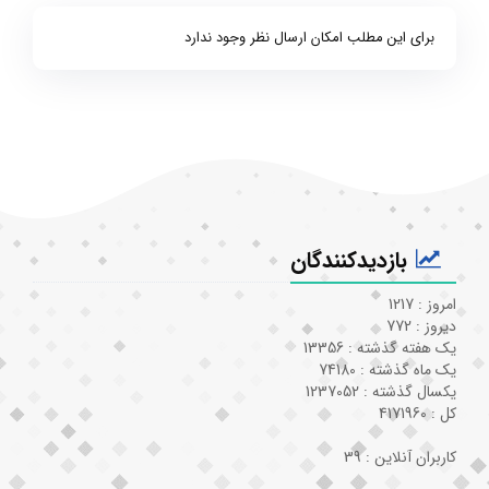
برای این مطلب امکان ارسال نظر وجود ندارد
بازدیدکنندگان
امروز : 1217
دیروز : 772
یک هفته گذشته : 13356
یک ماه گذشته : 74180
یکسال گذشته : 1237052
کل : 4171960
کاربران آنلاین : 39