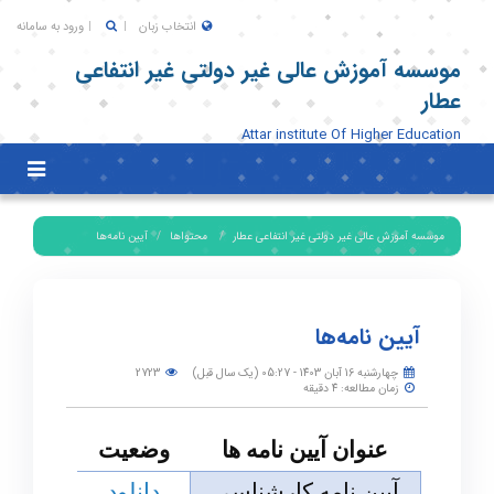
انتخاب زبان
ورود به سامانه
موسسه آموزش عالی غیر دولتی غیر انتفاعی
عطار
Attar institute Of Higher Education
Toggle
igation
موسسه آموزش عالی غیر دولتی غیر انتفاعی عطار
محتواها
آیین نامه‌ها
آیین نامه‌ها
چهارشنبه 16 آبان 1403 - 05:27 (یک سال قبل)
2723
زمان مطالعه: 4 دقیقه
عنوان آیین نامه ها
وضعیت
آیین نامه کارشناسی
دانلود