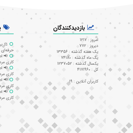
بازدیدکنندگان
پ
امروز : 1217
⚖️ بر
دیروز : 772
حرفه‌ای 
یک هفته گذشته : 13356
📢 اط
یک ماه گذشته : 74180
کاری مردا
یکسال گذشته : 1237052
📢 اط
کل : 4171960
کاری مردا
📢 اط
کاربران آنلاین : 19
کاری مردا
📢 اط
کاری مردا