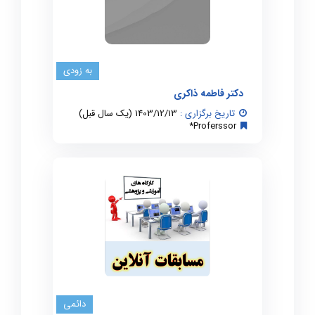
به زودی
دکتر فاطمه ذاکری
تاریخ برگزاری :
1403/12/13 (یک سال قبل)
Proferssor*
دائمی