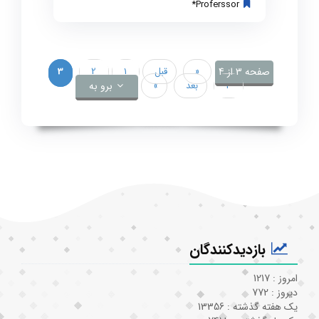
Proferssor*
صفحه 3 از 4
«
قبل
1
2
3
4
بعد
»
برو به
بازدیدکنندگان
امروز : 1217
دیروز : 772
یک هفته گذشته : 13356