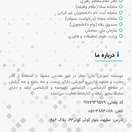
دفتر مقام معظم رهبری
سامانه سخا (نظام وظیفه)
سامانه ثبت نام دانشجویان غیر ایرانی
سامانه سجاد (درخواست سنوات)
صندوق رفاه (وام دانشجویی)
سازمان ملی سنجش
وزارت علوم, تحقیقات و فناوری
درباره ما
موسسه آموزش عالی عطار در شهر مقدس مشهد با استفاده از کادر
مجرب و متعهد اداری و آموزشی دارای بیست و سه رشته و سه گرایش
در مقاطع کارشناسی ، کارشناسی ناپیوسته و کارشناسی ارشد و دارای
سایت مجهز رایانه و کتابخانه فعالیت می‌نماید.
کد پستی: 9177939579
تلفن: 38830118-051
آدرس: مشهد، بلوار کوثر، کوثر43، پلاک 6و8