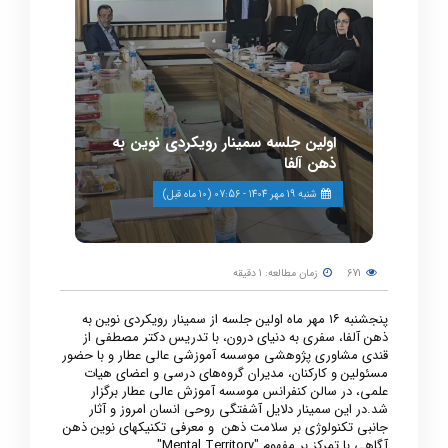
اولین جلسه سمینار رویکردی نوین به
ذهن آلفا
شنبه 19 مهر 1404 - 07:56 (10 ماه قبل)
671
زمان مطالعه: 1 دقیقه
پنجشنبه ۱۶ مهر ماه اولین جلسه از سمینار رویکردی نوین به
ذهن آلفا، سفری به دنیای درون، با تدریس دکتر مصطفی از
قندی مشاوری پژوهشی موسسه آموزشی عالی عطار و با حضور
مسئولین و کارکنان، مدیران گروه‌های درسی و اعضای هیات
علمی، در سالن کنفرانس موسسه آموزش عالی عطار برگزار
شد.در این سمینار دلایل آشفتگی روحی انسان امروز و آثار
جانبی تکنولوژی بر سلامت ذهن و معرفی تکنیکهای نوین ذهن
آگاهی با تمرکز بر مفهوم "Mental Territory"