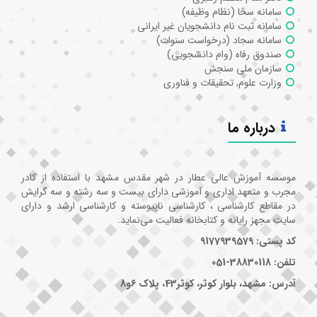
سامانه سخا (نظام وظیفه)
سامانه ثبت نام دانشجویان غیر ایرانی
سامانه سجاد (درخواست سنوات)
صندوق رفاه (وام دانشجویی)
سازمان ملی سنجش
وزارت علوم, تحقیقات و فناوری
درباره ما
موسسه آموزش عالی عطار در شهر مقدس مشهد با استفاده از کادر
مجرب و متعهد اداری و آموزشی دارای بیست و سه رشته و سه گرایش
در مقاطع کارشناسی ، کارشناسی ناپیوسته و کارشناسی ارشد و دارای
سایت مجهز رایانه و کتابخانه فعالیت می‌نماید.
کد پستی: 9177939579
تلفن: 38830118-051
آدرس: مشهد، بلوار کوثر، کوثر43، پلاک 6و8