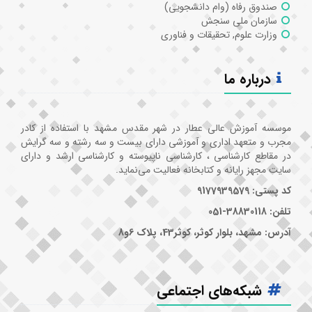
صندوق رفاه (وام دانشجویی)
سازمان ملی سنجش
وزارت علوم, تحقیقات و فناوری
درباره ما
موسسه آموزش عالی عطار در شهر مقدس مشهد با استفاده از کادر
مجرب و متعهد اداری و آموزشی دارای بیست و سه رشته و سه گرایش
در مقاطع کارشناسی ، کارشناسی ناپیوسته و کارشناسی ارشد و دارای
سایت مجهز رایانه و کتابخانه فعالیت می‌نماید.
کد پستی: 9177939579
تلفن: 38830118-051
آدرس: مشهد، بلوار کوثر، کوثر43، پلاک 6و8
شبکه‌های اجتماعی