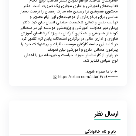
خاطرنشان ساخت: فراهم نمودن بستر مناسب برای انجام
فعالیت‌های آموزشی و اداری مجازی یک ضرورت است. دکتر
مجتبوی همچنین فرا رسیدن ماه مبارک رمضان را فرصت بسیار
مناسبی برای برخورداری از موهبت‌‌های این ایام معنوی و
تهذیب نفس و تعالی شخصیت حقیقی انسان بیان کرد. دکتر
یزدان مهر معاونت آموزشی و پژوهشی موسسه نیز در سخنانی
کوتاه از همراهی و همکاری کارکنان به ویژه کارشناسان آموزش
فناوری و اداری_مالی در برگزاری امتحانات پایان ترم تقدیر کرد.
در ادامه این جلسه کارکنان موسسه نظرات و پیشنهادات خود را
پیرامون مسائل اداری و آموزشی بیان نمودند.
در پایان از کارشناسان حوزه حراست و دبیرخانه نیز با اهدای
لوح سپاس تقدیر شد.
🔸 با ما همراه شوید:
┄┅┄┅✶🆔 https://eitaa.com/attar1401
ارسال نظر
نام و نام خانوادگی