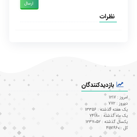
ارسال
نظرات
بازدیدکنندگان
امروز : 1217
دیروز : 772
یک هفته گذشته : 13356
یک ماه گذشته : 74180
یکسال گذشته : 1237052
کل : 4171960