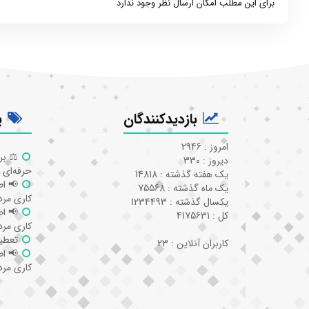
برای این مطلب امکان ارسال نظر وجود ندارد
بازدیدکنندگان
پ
امروز : 2946
⚖️ بر
دیروز : 330
حرفه‌ای 
یک هفته گذشته : 14818
📢 اط
یک ماه گذشته : 75568
کاری مردا
یکسال گذشته : 1234493
📢 اط
کل : 4175631
کاری مردا
تعطیل
کاربران آنلاین : 23
📢 اط
کاری مردا