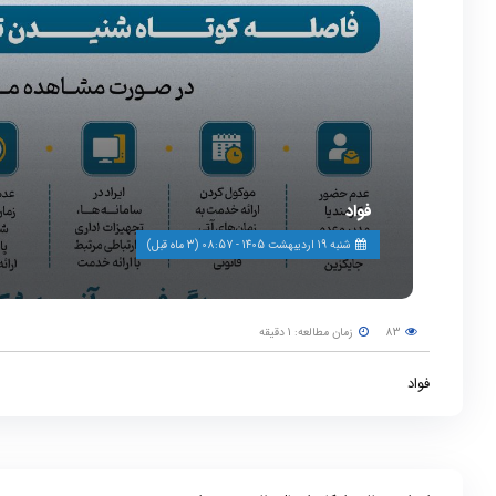
فواد
شنبه 19 اردیبهشت 1405 - 08:57 (3 ماه قبل)
83
زمان مطالعه: 1 دقیقه
فواد