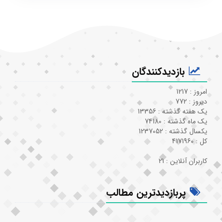
بازدیدکنندگان
امروز : 1217
دیروز : 772
یک هفته گذشته : 13356
یک ماه گذشته : 74180
یکسال گذشته : 1237052
کل : 4171960
کاربران آنلاین : 21
پربازدیدترین مطالب