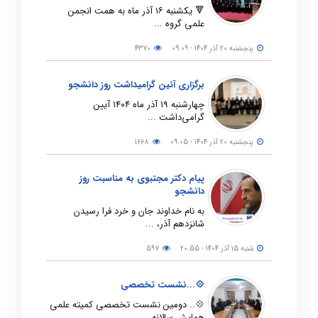
🔻 یکشنبه ۱۶ آذر ماه به همت انجمن
علمی گروه ...
پنجشنبه 20 آذر 1404 - 09:09
4370
برگزاری آئین گرامیداشت روز دانشجو
چهارشنبه ۱۹ آذر ماه ۱۴۰۴ آیین
گرامی‌داشت ...
پنجشنبه 20 آذر 1404 - 09:05
1668
پیام دکتر مجتبوی به مناسبت روز
دانشجو
به نام خداوند جان و خرد فرا رسیدن
شانزدهم آذر، ...
شنبه 15 آذر 1404 - 20:55
597
💠...نشست تخصصی
💠.. دومین نشست تخصصی کمیته علمی
همایش سالانه ...