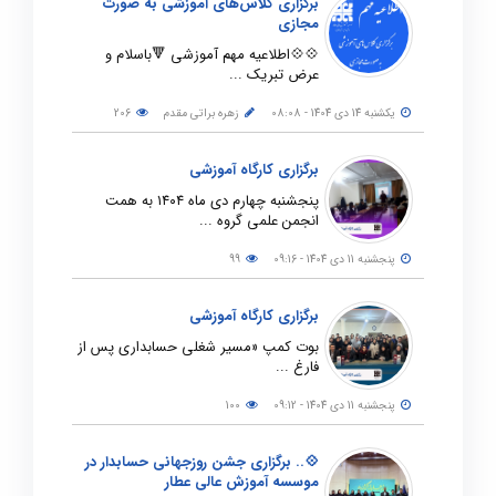
برگزاری کلاس‌های آموزشی به صورت
مجازی
💠💠اطلاعیه مهم آموزشی 🔻باسلام و
عرض تبریک ...
يكشنبه 14 دی 1404 - 08:08
زهره براتی مقدم
206
برگزاری کارگاه آموزشی
پنجشنبه چهارم دی ماه ۱۴۰۴ به همت
انجمن علمی گروه ...
پنجشنبه 11 دی 1404 - 09:16
99
برگزاری کارگاه آموزشی
بوت کمپ «مسیر شغلی حسابداری پس از
فارغ ...
پنجشنبه 11 دی 1404 - 09:12
100
💠.. برگزاری جشن روزجهانی حسابدار در
موسسه آموزش عالی عطار