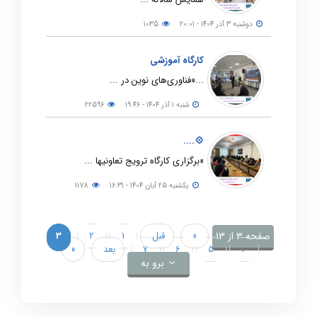
دوشنبه 3 آذر 1404 - 20:01
1035
کارگاه آموزشی
...«فناوری‌های نوین در ...
شنبه 1 آذر 1404 - 19:46
22596
💠....
«برگزاری کارگاه ترویج تعاونیها ...
يكشنبه 25 آبان 1404 - 16:31
1178
صفحه 3 از 13
«
قبل
1
2
3
4
5
6
7
بعد
»
برو به