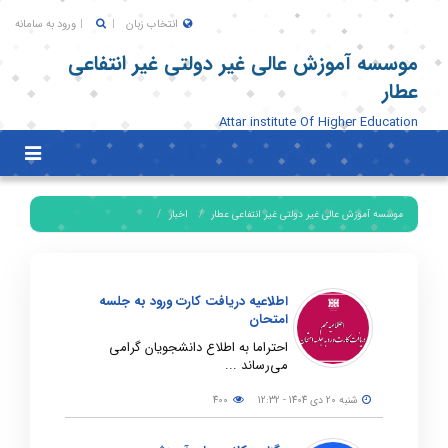
انتخاب زبان
ورود به سامانه
موسسه آموزش عالی غیر دولتی غیر انتفاعی
عطار
Attar institute Of Higher Education
Toggle
igation
موسسه آموزش عالی غیر دولتی غیر انتفاعی عطار
اخبار
اطلاعیه دریافت کارت ورود به جلسه
امتحان
احتراما به اطلاع دانشجویان گرامی
می‌رساند ...
شنبه 20 دی 1404 - 12:32
400