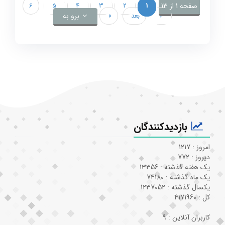
صفحه 1 از 13
1
2
3
4
5
6
7
بعد
»
برو به
بازدیدکنندگان
امروز : 1217
دیروز : 772
یک هفته گذشته : 13356
یک ماه گذشته : 74180
یکسال گذشته : 1237052
کل : 4171960
کاربران آنلاین : 9