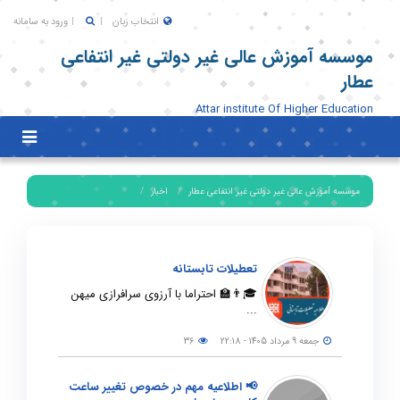
انتخاب زبان
ورود به سامانه
موسسه آموزش عالی غیر دولتی غیر انتفاعی
عطار
Attar institute Of Higher Education
Toggle
igation
موسسه آموزش عالی غیر دولتی غیر انتفاعی عطار
اخبار
تعطیلات تابستانه
🎓👨‍🏫 احتراما با آرزوی سرافرازی میهن
...
جمعه 9 مرداد 1405 - 22:18
36
📢 اطلاعیه مهم در خصوص تغییر ساعت