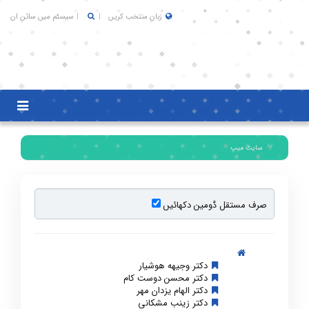
زبان منتخب کریں
سیسٹم میں سائن ان
Toggle
igation
سایٹ میپ
صرف مستقل ڈومین دکھائیں
دکتر وجیهه هوشیار
دکتر محسن دوست کام
دکتر الهام یزدان مهر
دکتر زینب مشکانی