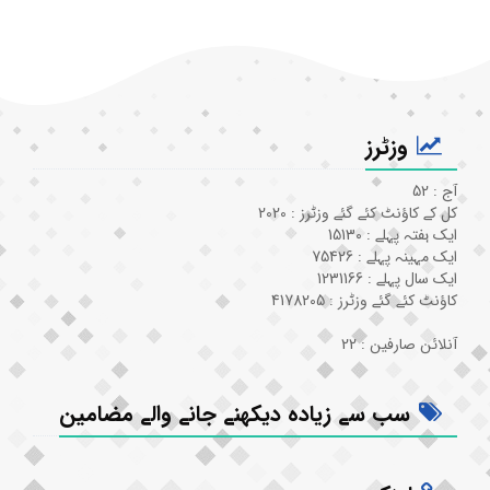
وزٹرز
آج : 52
کل کے کاؤنٹ کئے گئے وزٹرز : 2020
ایک ہفتہ پہلے : 15130
ایک مہینہ پہلے : 75426
ایک سال پہلے : 1231166
کاؤنٹ کئے گئے وزٹرز : 4178205
آنلائن صارفین : 22
سب سے زیادہ دیکھنے جانے والے مضامین