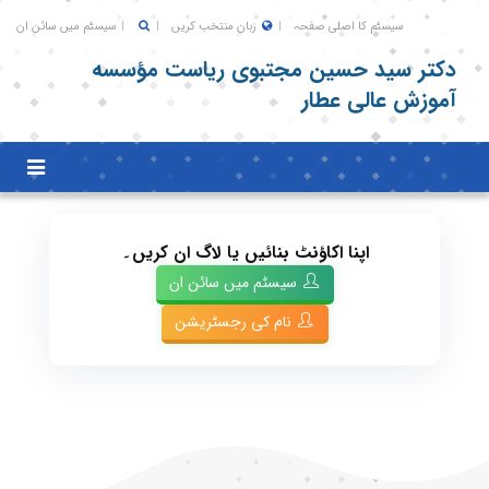
سیسٹم کا اصلی صفحہ
زبان منتخب کریں
سیسٹم میں سائن ان
دکتر سید حسین مجتبوی ریاست مؤسسه
آموزش عالی عطار
Toggle
igation
اپنا اکاؤنٹ بنائیں یا لاگ ان کریں۔
سیسٹم میں سائن ان
نام کی رجسٹریشن