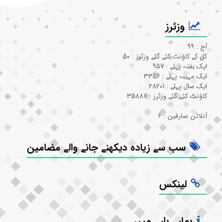
وزٹرز
آج : 99
کل کے کاؤنٹ کئے گئے وزٹرز : 50
ایک ہفتہ پہلے : 957
ایک مہینہ پہلے : 3356
ایک سال پہلے : 28201
کاؤنٹ کئے گئے وزٹرز : 35887
آنلائن صارفین : 6
سب سے زیادہ دیکھنے جانے والے مضامین
لینکس
ہمارے بارے میں