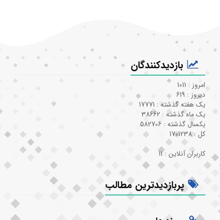
بازدیدکنندگان
امروز : 1011
دیروز : 619
یک هفته گذشته : 17771
یک ماه گذشته : 38662
یکسال گذشته : 582706
کل : 1701238
کاربران آنلاین : 11
پربازدیدترین مطالب