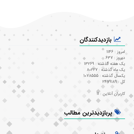
بازدیدکنندگان
امروز : 1146
دیروز : 637
یک هفته گذشته : 13269
یک ماه گذشته : 80227
یکسال گذشته : 1078555
کل : 2479189
کاربران آنلاین : 11
پربازدیدترین مطالب